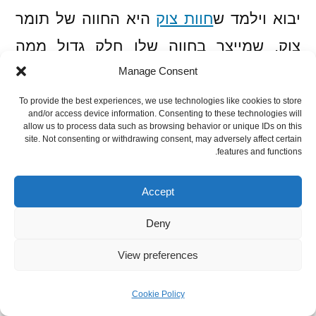
יבוא וילמד ש
חוות צוק
היא החווה של תומר
צוק, שמייצר בחווה שלו חלק גדול ממה
Manage Consent
שהמעדניה מוכרת, ואת מה שהוא לא מייצר
הוא מביא ממקורות טובים ואיכותיים מאוד,
To provide the best experiences, we use technologies like cookies to store
and/or access device information. Consenting to these technologies will
שאת חלקם (ובצדק כנראה) הוא לא מסגיר.
allow us to process data such as browsing behavior or unique IDs on this
site. Not consenting or withdrawing consent, may adversely affect certain
features and functions.
את הערק המחתרתי (ככה קוראים) לא הוא
לא מסגיר, ובצדק – מדובר אולי בערק הכי
Accept
טעים ששתיתי בחיים שלי.
Deny
View preferences
"סדנת פירוק טלה" הועברה גם לקבוצה של
בלוגרים, אבל מאחר ואני סבלתי מעל צלחות
Cookie Policy