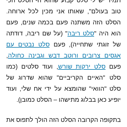
תמיד יש לי סלט קבוע שהוא ה-"הסלט הכי
נכון
טוב בעולם", שאותו אני מכין לכל ארוחה.
להיום
הסלט הזה משתנה פעם בכמה שנים, פעם
הוא היה "
סלט ריבה
" (על שם ריבה, דודתה
של זוגתי שתחייה), פעם
סלט נבטים עם
אגסים צרובים ורוטב דבש וגבינה כחולה
,
פעם
סלט ירקות שורש
, ועוד סלטים (כמו
סלט "האיים הקריביים" שהוא שדרוג של
סלט "הוואי" שהומצא על ידי אח שלי, ועוד
יופיע כאן בבלוג מתישהו – הסלט כמובן).
בתקופה הקרובה הסלט הזה הולך לתפוס את