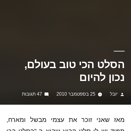
הסלט הכי טוב בעולם,
נכון להיום
פורסם
על
יובל
25 בספטמבר 2010
47 תגובות
על
הסלט
ידי
הכי
טוב
מאז שאני זוכר את עצמי מבשל ומארח,
בעולם,