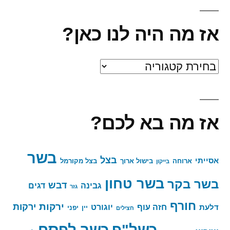
אז מה היה לנו כאן?
אז
מה
היה
אז מה בא לכם?
לנו
כאן?
בשר
בצל
אסייתי
ארוחה
בישול ארוך
בצל מקורמל
בייקון
בשר טחון
בשר בקר
דבש
גבינה
דגים
גזר
חורף
ירקות
ירקות
חזה עוף
יוגורט
דלעת
יין
יפני
חצילים
כשר לפסח