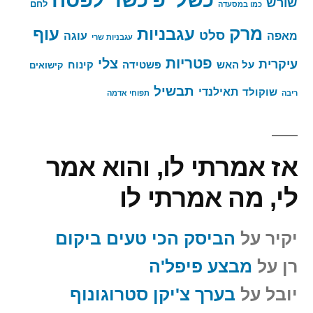
כשל"פ
שורש
לחם
כמו במסעדה
מרק
עגבניות
עוף
סלט
מאפה
עוגה
עגבניות שרי
פטריות
צלי
עיקרית
על האש
פשטידה
קינוח
קישואים
תבשיל
תאילנדי
שוקולד
ריבה
תפוחי אדמה
אז אמרתי לו, והוא אמר
לי, מה אמרתי לו
יקיר
על
הביסק הכי טעים ביקום
רן
על
מבצע פיפל'ה
יובל
על
בערך צ'יקן סטרוגונוף