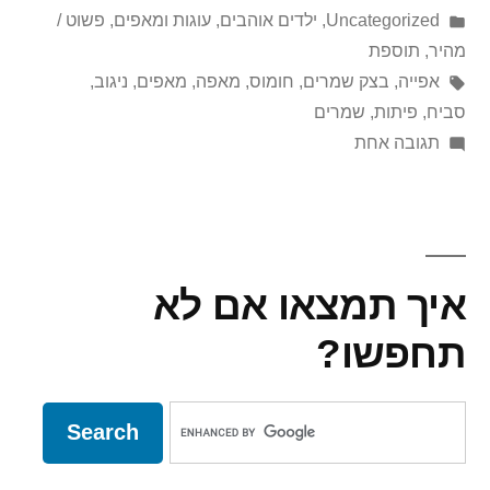
על
Posted
Uncategorized
,
ילדים אוהבים
,
עוגות ומאפים
,
פשוט /
in
ידי
מהיר
,
תוספת
תגיות:
אפייה
,
בצק שמרים
,
חומוס
,
מאפה
,
מאפים
,
ניגוב
,
סביח
,
פיתות
,
שמרים
על
תגובה אחת
פיתות
תימניות
של
אשכנזיפת
איך תמצאו אם לא
תחפשו?