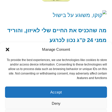
מה שהכניס את החיים שלי לאיזון, והוריד
ממני 24 ק"ג נכון לכרגע
Manage Consent
To provide the best experiences, we use technologies like cookies to store
and/or access device information. Consenting to these technologies will
allow us to process data such as browsing behavior or unique IDs on this
site. Not consenting or withdrawing consent, may adversely affect certain
features and functions.
הצטרף כמנוי רסס
Subscribe via RSS
Accept
Deny