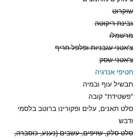
שוקרוט
גבינת ריקוטה
מרשמלו
צ'אטני עגבניות ופלפל חריף
צ'אטני שסק
חטיפי אנרגיה
תבשיל עוף ובמיה
"פשטידת" קובה
סלט תאנים, עלים ופקורינו ברוטב בלסמי
ודבש
סלט סלק, שזיפים, עשבים (נענע, כוסברה,