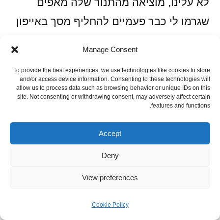
לא עלינו, מוציאה מהתנור שלה מאפים
שגרמו לי כבר פעמיים להחליף מסך באייפון
מהריור. ממש כמו ״גברת קרש ומר מערוך״,
Manage Consent
או ״הוא גיטרה והיא כינור״ – היא אופה
To provide the best experiences, we use technologies like cookies to store
פיתות והוא מכין חומוס. ולא רק שהוא מכין
and/or access device information. Consenting to these technologies will
allow us to process data such as browsing behavior or unique IDs on this
חומוס, אז הוא גם שולח לקבוצה תמונות.
site. Not consenting or withdrawing consent, may adversely affect certain
features and functions.
אז לא רק שנמאס לי מלאכול סרטים
Accept
מהתמונות של החומוס שלו, החלטתי לעשות
Deny
מה שבפוקר נקרא ״אני רואה את החומוס
View preferences
והפיתות שלך ומעלה בחצילים מטוגנים
Cookie Policy
וביצה קשה״.