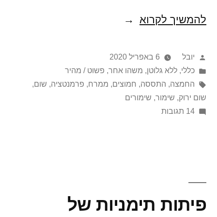
להמשיך לקרוא
הפתרון
האביבי
לקורונה
פורסם
יובל
6 באפריל 2020
על
Posted
כללי
,
ללא גלוטן
,
משהו אחר
,
פשוט / מהיר
in
ידי
תגיות:
החמצה
,
התססה
,
חמוצים
,
ממרח
,
פרמנטציה
,
שום
,
שום ירוק
,
שימור
,
שימורים
על
14 תגובות
הפתרון
האביבי
לקורונה
פיתות תימניות של