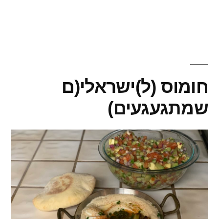
פיתות
תימניות
של
אשכנזיפת
חומוס (ל)ישראלי(ם
שמתגעגעים)