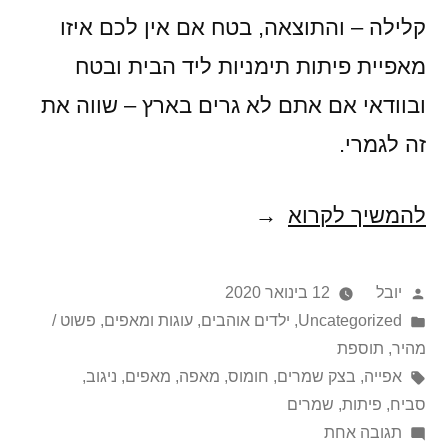
קלילה – והתוצאה, בטח אם אין לכם איזו
מאפיית פיתות תימניות ליד הבית ובטח
ובוודאי אם אתם לא גרים בארץ – שווה את
זה לגמרי.
להמשיך לקרוא
פיתות
תימניות
של
פורסם
יובל
12 בינואר 2020
על
Posted
Uncategorized
,
ילדים אוהבים
,
עוגות ומאפים
,
פשוט /
אשכנזיפת
in
ידי
מהיר
,
תוספת
תגיות:
אפייה
,
בצק שמרים
,
חומוס
,
מאפה
,
מאפים
,
ניגוב
,
סביח
,
פיתות
,
שמרים
על
תגובה אחת