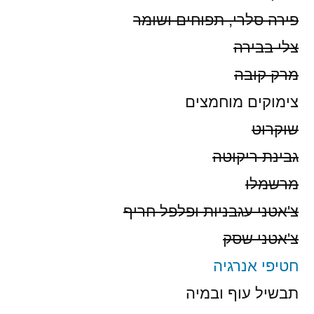
פירה סלרי, תפוחים ושומר
צלי בבירה
מרק קובה
צימוקים מוחמצים
שוקרוט
גבינת ריקוטה
מרשמלו
צ'אטני עגבניות ופלפל חריף
צ'אטני שסק
חטיפי אנרגיה
תבשיל עוף ובמיה