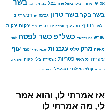
בשר
בצל
אסייתי
ארוחה
בישול ארוך
בצל מקורמל
בייקון
בשר טחון
בשר בקר
דבש
גבינה
דגים
גזר
חורף
ירקות
ירקות
חזה עוף
יוגורט
דלעת
יין
יפני
חצילים
כשר לפסח
כשל"פ
שורש
לחם
כמו במסעדה
מרק
עגבניות
עוף
סלט
מאפה
עוגה
עגבניות שרי
פטריות
צלי
עיקרית
על האש
פשטידה
קינוח
קישואים
תבשיל
תאילנדי
שוקולד
ריבה
תפוחי אדמה
אז אמרתי לו, והוא אמר
לי, מה אמרתי לו