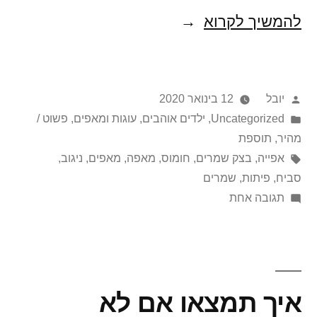
פיתות
להמשיך לקרוא
תימניות
של
פורסם
יובל
12 בינואר 2020
אשכנזיפת
על
Posted
Uncategorized
,
ילדים אוהבים
,
עוגות ומאפים
,
פשוט /
in
ידי
מהיר
,
תוספת
תגיות:
אפייה
,
בצק שמרים
,
חומוס
,
מאפה
,
מאפים
,
ניגוב
,
סביח
,
פיתות
,
שמרים
על
תגובה אחת
פיתות
תימניות
של
אשכנזיפת
איך תמצאו אם לא