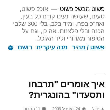
ילוג
פשוט מבשל פשוט
אוכל פשוט,
תוכן
טעים, שעושה נעים קודם כל בעין,
ואח"כ בפה, ומיד בלב, בלי 300 שלבי
הכנה ובלי פלצנות. אה כן, וגם על
הסיפור מאחורי וליד האוכל.
פשוט / מהיר
מנה עיקרית
רושם
איך אומרים "תרבחו
ותסעדו" בהונגרית?
פורסם
על
יובל
24 באפריל 2009
11 תגובות