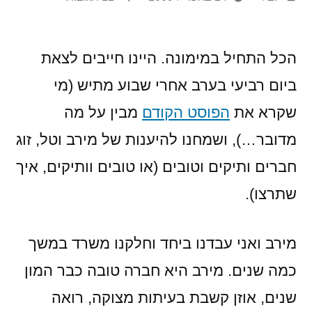
על
איך
ידי
אומרים
"תרבחו
הכל התחיל במימונה. היינו חייבים לצאת
ותסעדו"
ביום רביעי בערב אחרי שבוע מתיש (מי
בהונגרית?
שקרא את
הפוסט הקודם
מבין על מה
מדובר…), ושמחנו להיענות של מירב וטל, זוג
חברים ותיקים וטובים (או טובים וותיקים, איך
שתרצו).
מירב ואני עבדנו ביחד וחלקנו משרד במשך
כמה שנים. מירב היא חברה טובה כבר המון
שנים, אוזן קשבת בעיתות מצוקה, רואה