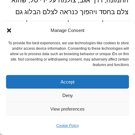
התמונה, דרך אגב, צולמה על ידי טל, שהוא
צלם בחסד ויהפוך כנראה לצלם הבלוג גם
אם הוא לא רוצה. או לפחות, הוא ייאלץ
Manage Consent
ללמד אותי לצלם ברמה שהוא מצלם, אם
To provide the best experiences, we use technologies like cookies to store
אפשר לעשות את זה במצלמה המצ'וקמקת
and/or access device information. Consenting to these technologies will
allow us to process data such as browsing behavior or unique IDs on this
שלי.
site. Not consenting or withdrawing consent, may adversely affect certain
features and functions.
כשאני מבשל צלי, אני לא אוהב לחתוך את
Accept
הבשר לקוביות לפני הבישול, אלא לבשל את
Deny
הבשר בנתח אחד וכשהצלי כמעט מוכן,
View preferences
לחתוך לפרוסות (ע"ע
צלי בקר צרפתי
).
הסיבה היא שכשסוגרים נתח גדול ומבשלים
Cookie Policy