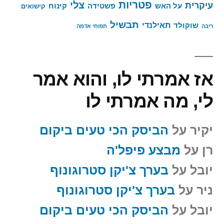
פטריות
צלי
עיקרית
על האש
פשטידה
קינוח
קישואים
תבשיל
תאילנדי
שוקולד
ריבה
תפוחי אדמה
אז אמרתי לו, והוא אמר
לי, מה אמרתי לו
יקיר
על
הביסק הכי טעים ביקום
רן
על
מבצע פיפל'ה
יובל
על
בערך צ'יקן סטרוגונוף
ניר
על
בערך צ'יקן סטרוגונוף
יובל
על
הביסק הכי טעים ביקום