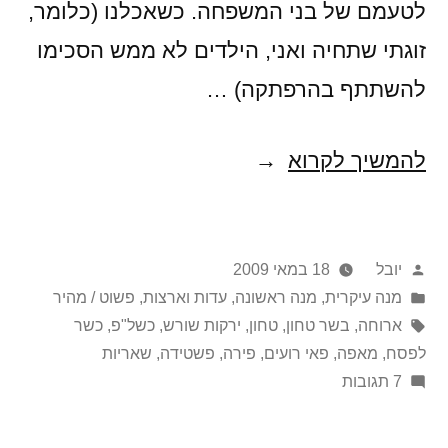
לטעמם של בני המשפחה. כשאכלנו (כלומר,
זוגתי שתחיה ואני, הילדים לא ממש הסכימו
להשתתף בהרפתקה) …
שבר
להמשיך לקרוא
פאי
(או
פורסם
יובל
18 במאי 2009
–
על
Posted
מנה עיקרית
,
מנה ראשונה
,
עדות וארצות
,
פשוט / מהיר
הפוסט
in
ידי
תגיות:
ארוחה
,
בשר טחון
,
טחון
,
ירקות שורש
,
כשל"פ
,
כשר
שכמעט
לפסח
,
מאפה
,
פאי רועים
,
פירה
,
פשטידה
,
שאריות
על
7 תגובות
ולא
שבר
נכתב)
פאי