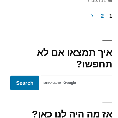
על
11 תגובות
איך
אומרים
2
1
"תרבחו
Post
ותסעדו"
paginatio
בהונגרית?
איך תמצאו אם לא
תחפשו?
אז מה היה לנו כאן?