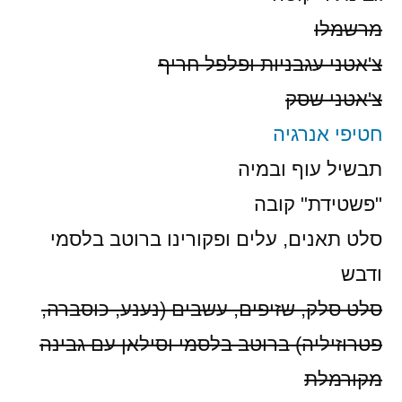
מרשמלו
צ'אטני עגבניות ופלפל חריף
צ'אטני שסק
חטיפי אנרגיה
תבשיל עוף ובמיה
"פשטידת" קובה
סלט תאנים, עלים ופקורינו ברוטב בלסמי
ודבש
סלט סלק, שזיפים, עשבים (נענע, כוסברה,
פטרוזיליה) ברוטב בלסמי וסילאן עם גבינה
מקורמלת