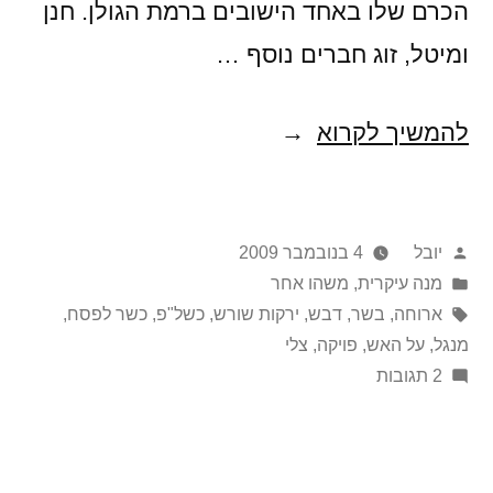
הכרם שלו באחד הישובים ברמת הגולן. חנן
ומיטל, זוג חברים נוסף …
צלישטח
להמשיך לקרוא
פורסם
יובל
4 בנובמבר 2009
על
Posted
מנה עיקרית
,
משהו אחר
in
ידי
תגיות:
ארוחה
,
בשר
,
דבש
,
ירקות שורש
,
כשל"פ
,
כשר לפסח
,
מנגל
,
על האש
,
פויקה
,
צלי
על
2 תגובות
צלישטח