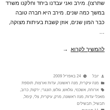
שתרצו). מירב ואני עבדנו ביחד וחלקנו משרד
במשך כמה שנים. מירב היא חברה טובה
כבר המון שנים, אוזן קשבת בעיתות מצוקה,
…
איך
להמשיך לקרוא
אומרים
"תרבחו
פורסם
יובל
24 באפריל 2009
ותסעדו"
על
Posted
מנה עיקרית
,
מנה ראשונה
,
עדות וארצות
,
תוספת
בהונגרית?
in
ידי
תגיות:
ארוחה
,
אשכנזי
,
גולאש
,
גולש
,
הונגרי
,
ירקות
,
כרוב
,
מאכלי עדות
,
מנה ראשונה
,
מרק
,
עיקרית
,
צלי
,
קימל
,
תבשיל
,
תבשילים