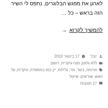
לארגן את מפגש הבלוגרים, נתפס לי השיר
הזה בראש – כל …
מבשלים
להמשיך לקרוא
ביחד
פורסם
יובל
17 בינואר 2010
על
Posted
ללא גלוטן
,
מנה עיקרית
,
רושם
in
ידי
תגיות:
ארוחה
,
בשר
,
גזר
,
גלילות
,
יין
,
כמו במסעדה
,
עיקרית
,
על
האש
,
שורשים
,
שייטל
על
17 תגובות
מבשלים
ביחד