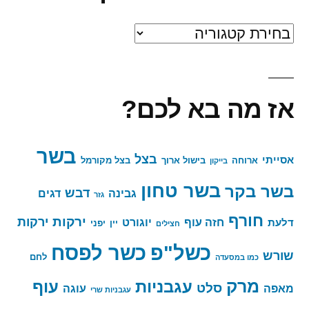
אז
מה
היה
אז מה בא לכם?
לנו
כאן?
בשר
בצל
אסייתי
ארוחה
בישול ארוך
בצל מקורמל
בייקון
בשר טחון
בשר בקר
דבש
גבינה
דגים
גזר
חורף
ירקות
ירקות
חזה עוף
יוגורט
דלעת
יין
יפני
חצילים
כשר לפסח
כשל"פ
שורש
לחם
כמו במסעדה
מרק
עגבניות
עוף
סלט
מאפה
עוגה
עגבניות שרי