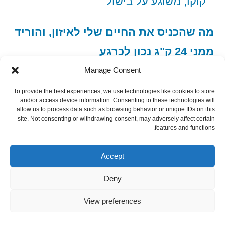
מה שהכניס את החיים שלי לאיזון, והוריד
ממני 24 ק"ג נכון לכרגע
Manage Consent
To provide the best experiences, we use technologies like cookies to store
and/or access device information. Consenting to these technologies will
allow us to process data such as browsing behavior or unique IDs on this
site. Not consenting or withdrawing consent, may adversely affect certain
features and functions.
הצטרף כמנוי רסס
Subscribe via RSS
Accept
Deny
View preferences
פשוט מבשל פשוט
,
פועל על WordPress.
Privacy
Policy