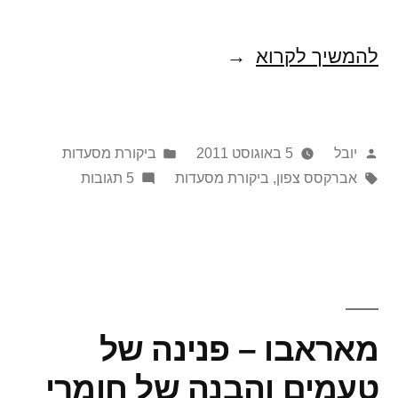
המסעדה
להמשיך לקרוא
שלא
שמעה
פורסם
Posted
יובל
5 באוגוסט 2011
ביקורת מסעדות
על
על
תגיות:
in
על
אברקסס צפון
,
ביקורת מסעדות
5 תגובות
יערות
ידי
המסעדה
הגשם
שלא
שמעה
–
על
אברקסס
יערות
הגשם
צפון
מאראבו – פנינה של
–
אברקסס
טעמים והבנה של חומרי