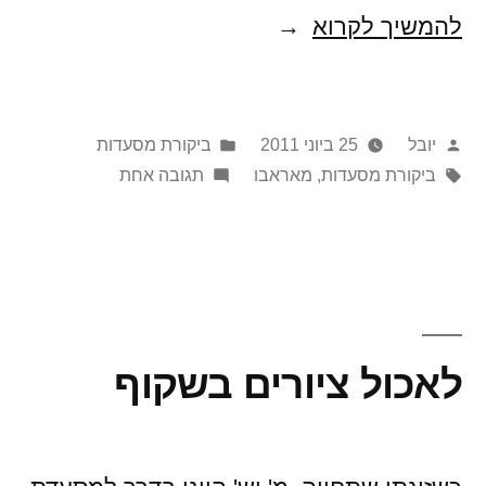
מאראבו
להמשיך לקרוא
–
פנינה
פורסם
Posted
יובל
25 ביוני 2011
ביקורת מסעדות
של
על
תגיות:
in
על
ביקורת מסעדות
,
מאראבו
תגובה אחת
טעמים
ידי
מאראבו
והבנה
–
פנינה
של
של
חומרי
טעמים
והבנה
הגלם
לאכול ציורים בשקוף
של
חומרי
הגלם