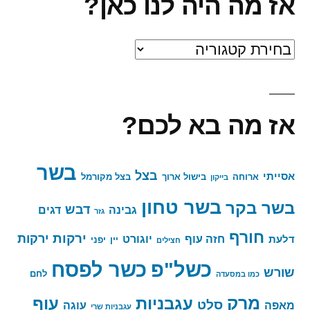
אז מה היה לנו כאן?
אז
מה
היה
אז מה בא לכם?
לנו
כאן?
בשר
בצל
אסייתי
ארוחה
בישול ארוך
בצל מקורמל
בייקון
בשר טחון
בשר בקר
דבש
גבינה
דגים
גזר
חורף
ירקות
ירקות
חזה עוף
יוגורט
דלעת
יין
יפני
חצילים
כשר לפסח
כשל"פ
שורש
לחם
כמו במסעדה
מרק
עגבניות
עוף
סלט
מאפה
עוגה
עגבניות שרי