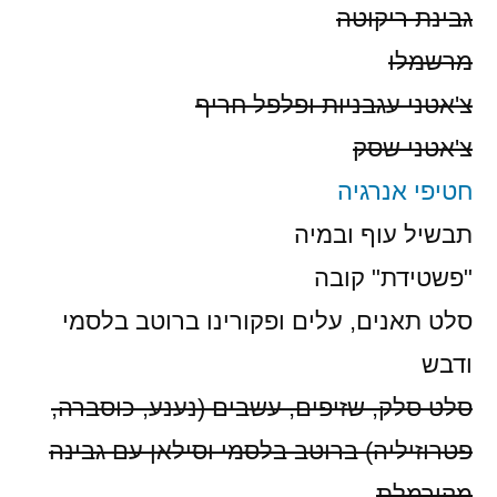
גבינת ריקוטה
מרשמלו
צ'אטני עגבניות ופלפל חריף
צ'אטני שסק
חטיפי אנרגיה
תבשיל עוף ובמיה
"פשטידת" קובה
סלט תאנים, עלים ופקורינו ברוטב בלסמי
ודבש
סלט סלק, שזיפים, עשבים (נענע, כוסברה,
פטרוזיליה) ברוטב בלסמי וסילאן עם גבינה
מקורמלת