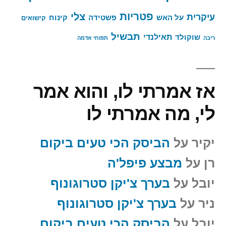
פטריות
צלי
עיקרית
על האש
פשטידה
קינוח
קישואים
תבשיל
תאילנדי
שוקולד
ריבה
תפוחי אדמה
אז אמרתי לו, והוא אמר
לי, מה אמרתי לו
יקיר
על
הביסק הכי טעים ביקום
רן
על
מבצע פיפל'ה
יובל
על
בערך צ'יקן סטרוגונוף
ניר
על
בערך צ'יקן סטרוגונוף
יובל
על
הביסק הכי טעים ביקום