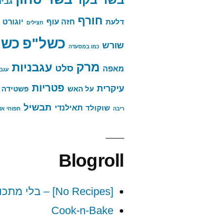
גבינ
חורף
חזה עוף
יוגורט
דלעת
חצילים
כשר
כשל"פ
שורש
כמו במסעדה
מרק
עגבניות
סלט
מאפה
עגבנ
פטריות
עיקרית
על האש
פשטידה
תבשיל
תאילנדי
שוקולד
ריבה
תפוחי א
Blogroll
[No Recipes] – בלי מתכונים
Cook-n-Bake