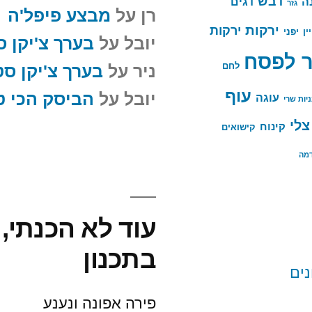
דבש
ה
דגים
גזר
רן
על
מבצע פיפל'ה
ירקות
ירקות
יין
יפני
יובל
על
בערך צ'יקן ס
 לפסח
לחם
ניר
על
בערך צ'יקן סט
עוף
יובל
על
הביסק הכי ט
עוגה
יות שרי
צלי
קינוח
קישואים
דמה
עוד לא הכנתי, 
בתכנון
פירה אפונה ונענע