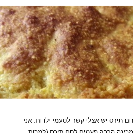
חם תירס יש אצלי קשר לטעמי ילדות. אני
מכינה הרבה פעמים לחם תירס (למרות