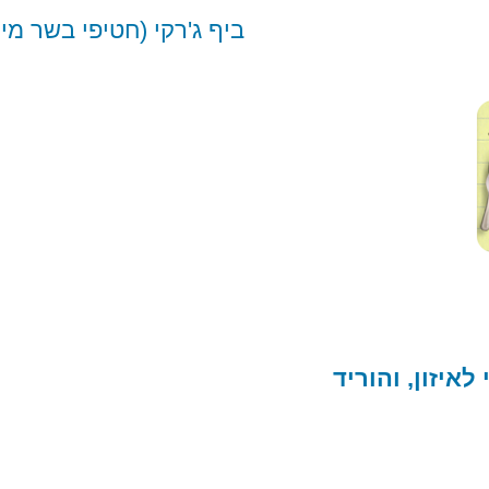
ביף ג'רקי (חטיפי בשר מי
איזון, והוריד