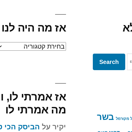
לחם
תירס
א
אז מה היה לנו 
אז
מה
היה
לנו
כאן?
אז אמרתי לו, ו
מה אמרתי לו
בשר
 מקורמל
יקיר
על
הביסק הכי ט