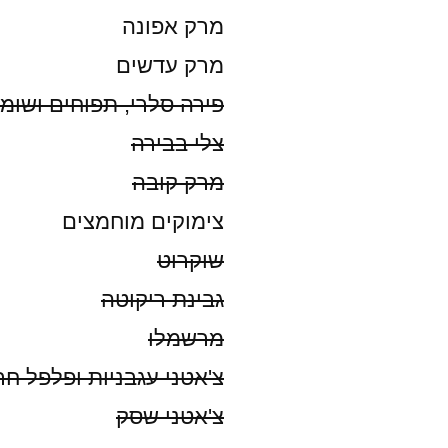
מרק אפונה
מרק עדשים
פירה סלרי, תפוחים ושומ
צלי בבירה
מרק קובה
צימוקים מוחמצים
שוקרוט
גבינת ריקוטה
מרשמלו
צ'אטני עגבניות ופלפל חר
צ'אטני שסק