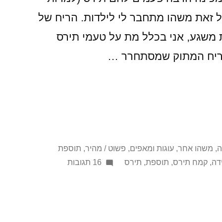
ל זאת משהו מתחבר לי לילדות. הריח של
משגע, אני בכלל מת על טעמי תירס
הריח המתוק שמסתחרר …
ה
,
משהו אחר
,
עוגות ומאפים
,
פשוט / מהיר
,
תוספת
על
דה
,
קמח תירס
,
תוספת
,
תירס
16 תגובות
בלי
זיעת
אפך
תאכל