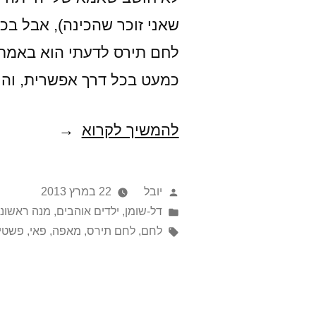
שאני זוכר שהכינה), אבל בכ
לחם תירס לדעתי הוא באמת 
כמעט בכל דרך אפשרית, ו
בלי
להמשיך לקרוא
זיעת
אפך
פורסם
יובל
22 במרץ 2013
תאכל
על
Posted
דל-שומן
,
ילדים אוהבים
,
מנה ראשונ
in
ידי
תגיות:
לחם
,
לחם תירס
,
מאפה
,
פאי
,
פשטי
לחם
תירס