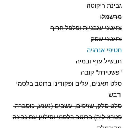
גבינת ריקוטה
מרשמלו
צ'אטני עגבניות ופלפל חריף
צ'אטני שסק
חטיפי אנרגיה
תבשיל עוף ובמיה
"פשטידת" קובה
סלט תאנים, עלים ופקורינו ברוטב בלסמי
ודבש
סלט סלק, שזיפים, עשבים (נענע, כוסברה,
פטרוזיליה) ברוטב בלסמי וסילאן עם גבינה