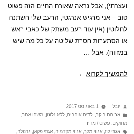
ועצרתי), אבל נראה שאורח החיים הזה פשוט
טוב – אני מרגיש אנרגטי, הרעב שלי השתנה
לחלוטין (אין עוד רעב משתק של כאבי ראש
או הסתערות חסרת שליטה על כל מה שיש
במזווה). אבל …
פינוקוקוס
להמשיך לקרוא
פורסם
יובל
1 באוגוסט 2017
על
Posted
ארוחת בוקר
,
ילדים אוהבים
,
ללא גלוטן
,
משהו אחר
,
in
ידי
מתוקים
,
פשוט / מהיר
תגיות:
אגוזי לוז
,
אגוזי מלך
,
אגוזי מקדמיה
,
אגוזי פקאן
,
גרנולה
,