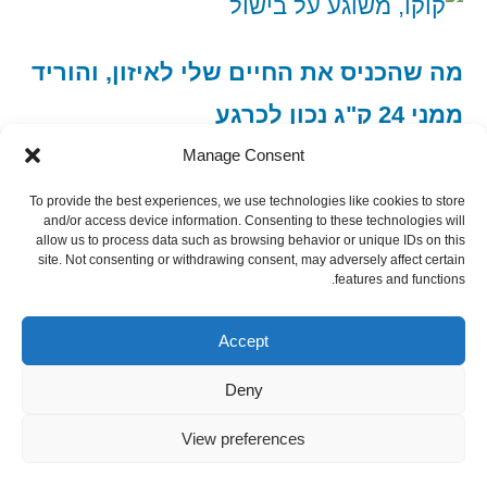
מה שהכניס את החיים שלי לאיזון, והוריד
ממני 24 ק"ג נכון לכרגע
Manage Consent
To provide the best experiences, we use technologies like cookies to store
and/or access device information. Consenting to these technologies will
allow us to process data such as browsing behavior or unique IDs on this
site. Not consenting or withdrawing consent, may adversely affect certain
features and functions.
הצטרף כמנוי רסס
Subscribe via RSS
Accept
Deny
View preferences
פשוט מבשל פשוט
,
פועל על WordPress.
Privacy
Policy