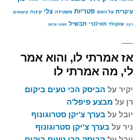
פטריות
צלי
עיקרית
על האש
פשטידה
קינוח
קישואים
תבשיל
תאילנדי
שוקולד
ריבה
תפוחי אדמה
אז אמרתי לו, והוא אמר
לי, מה אמרתי לו
יקיר
על
הביסק הכי טעים ביקום
רן
על
מבצע פיפל'ה
יובל
על
בערך צ'יקן סטרוגונוף
ניר
על
בערך צ'יקן סטרוגונוף
יובל
על
הביסק הכי טעים ביקום