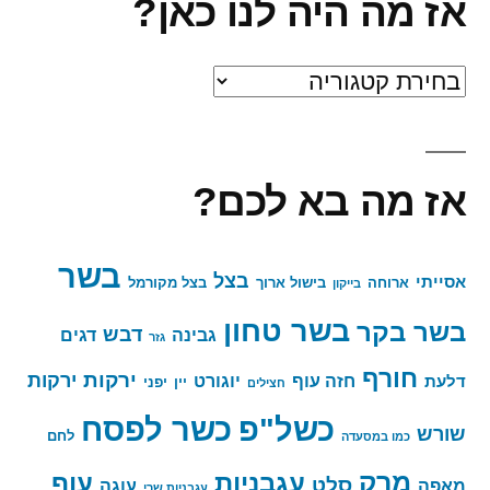
אז מה היה לנו כאן?
אז
מה
היה
אז מה בא לכם?
לנו
כאן?
בשר
בצל
אסייתי
ארוחה
בישול ארוך
בצל מקורמל
בייקון
בשר טחון
בשר בקר
דבש
גבינה
דגים
גזר
חורף
ירקות
ירקות
חזה עוף
יוגורט
דלעת
יין
יפני
חצילים
כשר לפסח
כשל"פ
שורש
לחם
כמו במסעדה
מרק
עגבניות
עוף
סלט
מאפה
עוגה
עגבניות שרי