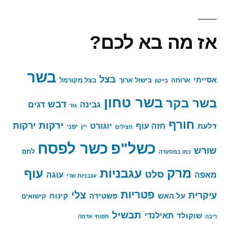
מה
היה
אז מה בא לכם?
לנו
כאן?
בשר
בצל
אסייתי
ארוחה
בישול ארוך
בצל מקורמל
בייקון
בשר טחון
בשר בקר
דבש
גבינה
דגים
גזר
חורף
ירקות
ירקות
חזה עוף
יוגורט
דלעת
יין
יפני
חצילים
כשר לפסח
כשל"פ
שורש
לחם
כמו במסעדה
מרק
עגבניות
עוף
סלט
מאפה
עוגה
עגבניות שרי
פטריות
צלי
עיקרית
על האש
פשטידה
קינוח
קישואים
תבשיל
תאילנדי
שוקולד
ריבה
תפוחי אדמה