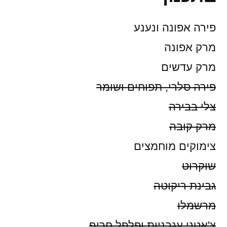
פירה אפונה ונענע
מרק אפונה
מרק עדשים
פירה סלרי, תפוחים ושומר
צלי בבירה
מרק קובה
צימוקים מוחמצים
שוקרוט
גבינת ריקוטה
מרשמלו
צ'אטני עגבניות ופלפל חריף