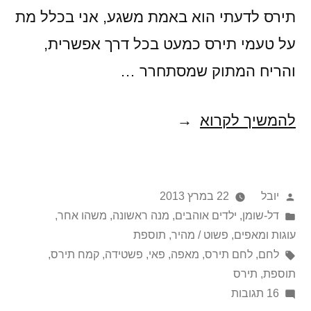
תירס לדעתי הוא באמת משגע, אני בכלל מת
על טעמי תירס כמעט בכל דרך אפשרית,
והריח המתוק שמסתחרר …
בלי
להמשיך לקרוא
זיעת
אפך
פורסם
יובל
22 במרץ 2013
תאכל
על
Posted
דל-שומן
,
ילדים אוהבים
,
מנה ראשונה
,
משהו אחר
,
לחם
in
ידי
עוגות ומאפים
,
פשוט / מהיר
,
תוספת
תירס
תגיות:
לחם
,
לחם תירס
,
מאפה
,
פאי
,
פשטידה
,
קמח תירס
,
תוספת
,
תירס
על
16 תגובות