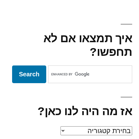
בלי
זיעת
אפך
תאכל
איך תמצאו אם לא
לחם
תירס
תחפשו?
אז מה היה לנו כאן?
אז