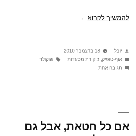
מקס-ימום
להמשיך לקרוא
שוקולד,
מינימום
פורסם
יובל
18 בדצמבר 2010
שערות
על
Posted
תגיות:
אוף-טופיק
,
ביקורת מסעדות
שוקולד
in
ידי
על
תגובה אחת
מקס-ימום
שוקולד,
מינימום
שערות
אם כל חטאת, אבל גם