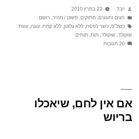
פורסם
יובל
22 במרץ 2010
אבל
על
Posted
חגים וחוגגים
,
מתוקים
,
פשוט / מהיר
,
רושם
גם
in
ידי
תגיות:
כשל"פ
,
כשר לפסח
,
ללא גלוטן
,
ללא קמח
,
עוגה
,
עוגת
כשרה
שוקולד
,
שוקולד
,
תות
,
תותים
על
20 תגובות
לפסח.
אם
אמן.
כל
חטאת,
אבל
גם
כשרה
אם אין לחם, שיאכלו
לפסח.
אמן.
בריוש