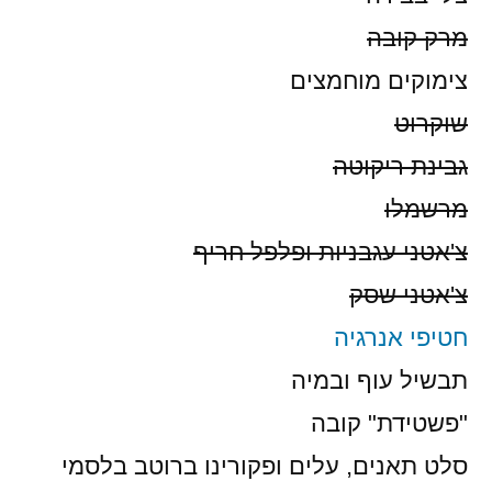
מרק קובה
צימוקים מוחמצים
שוקרוט
גבינת ריקוטה
מרשמלו
צ'אטני עגבניות ופלפל חריף
צ'אטני שסק
חטיפי אנרגיה
תבשיל עוף ובמיה
"פשטידת" קובה
סלט תאנים, עלים ופקורינו ברוטב בלסמי