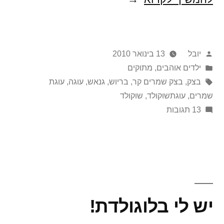
אין
לחם,
פורסם
יובל
13 בינואר 2010
שיאכלו
על
Posted
ילדים אוהבים
,
מתוקים
בריוש
in
ידי
תגיות:
בצק
,
בצק שמרים קר
,
בריוש
,
גנאש
,
עוגה
,
עוגת
שמרים
,
עוגתשוקולד
,
שוקולד
על
13 תגובות
אם
אין
לחם,
שיאכלו
בריוש
יש לי בלוגולדת!