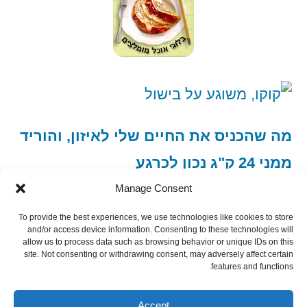
מה שהכניס את החיים שלי לאיזון, והוריד
ממני 24 ק"ג נכון לכרגע
Manage Consent
To provide the best experiences, we use technologies like cookies to store
and/or access device information. Consenting to these technologies will
allow us to process data such as browsing behavior or unique IDs on this
site. Not consenting or withdrawing consent, may adversely affect certain
features and functions.
הצטרף כמנוי רסס
Subscribe via RSS
Accept