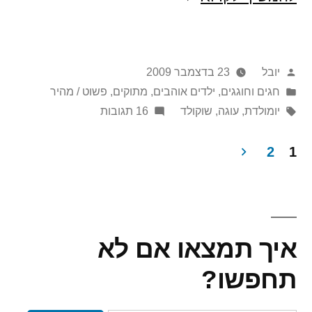
לי
בלוגולדת!
פורסם
יובל
23 בדצמבר 2009
על
Posted
חגים וחוגגים
,
ילדים אוהבים
,
מתוקים
,
פשוט / מהיר
in
ידי
תגיות:
על
יומולדת
,
עוגה
,
שוקולד
16 תגובות
יש
לי
2
1
בלוגולדת!
Post
paginatio
איך תמצאו אם לא
תחפשו?