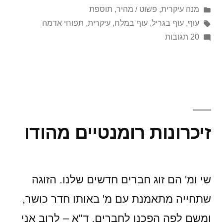
על
Posted
מנה עיקרית
,
פשוט / מהיר
,
תוספת
in
ידי
תגיות:
עוף
,
עוף בגריל
,
עוף במלח
,
עיקרית
,
תפוחי אדמה
על
20 תגובות
קסמים
במטבח
זיכרונות רומנטיים מהודו
שי ומ' הם זוג חברים חדשים שלנו. הזוגה
שתחייה מתאמנת עם מ' באותו חדר כושר,
ומשם לפה הפכנו לחברים. ד"א – לרוב אני