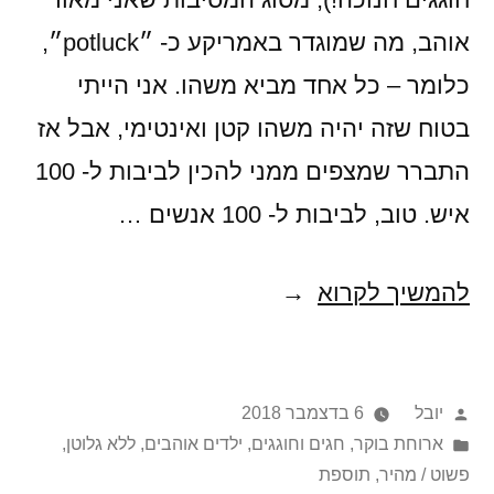
אוהב, מה שמוגדר באמריקע כ- ״potluck״,
כלומר – כל אחד מביא משהו. אני הייתי
בטוח שזה יהיה משהו קטן ואינטימי, אבל אז
התברר שמצפים ממני להכין לביבות ל- 100
איש. טוב, לביבות ל- 100 אנשים …
שאני
להמשיך לקרוא
אטגן?
פוסט
פורסם
יובל
6 בדצמבר 2018
אנטי-חנוכתי
על
Posted
ארוחת בוקר
,
חגים וחוגגים
,
ילדים אוהבים
,
ללא גלוטן
,
בעליל
in
ידי
פשוט / מהיר
,
תוספת