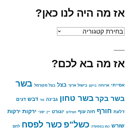
אז מה היה לנו כאן?
אז
מה
היה
אז מה בא לכם?
לנו
כאן?
בשר
בצל
אסייתי
ארוחה
בישול ארוך
בצל מקורמל
בייקון
בשר טחון
בשר בקר
דבש
גבינה
דגים
גזר
חורף
ירקות
ירקות
חזה עוף
יוגורט
דלעת
יין
יפני
חצילים
כשר לפסח
כשל"פ
שורש
לחם
כמו במסעדה