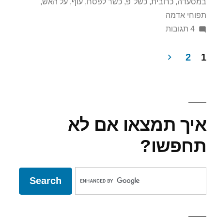
במסעדה
,
כרובית
,
כשל"פ
,
כשר לפסח
,
עוף
,
על האש
,
תפוחי אדמה
על
4 תגובות
זיכרונות
רומנטיים
2
1
מהודו
Post
paginatio
איך תמצאו אם לא
תחפשו?