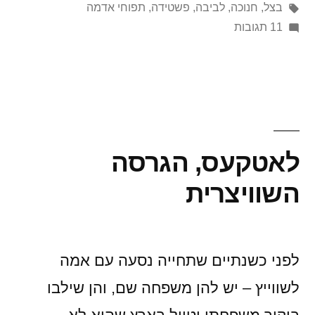
תגיות:
בצל
,
חנוכה
,
לביבה
,
פשטידה
,
תפוחי אדמה
על
11 תגובות
שאני
אטגן?
פוסט
אנטי-חנוכתי
בעליל
לאטקעס, הגרסה
השוויצרית
לפני כשנתיים שתחייה נסעה עם אמה
לשווייץ – יש להן משפחה שם, והן שילבו