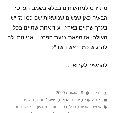
מתייחס למתארחים בבלוג בשמם הפרטי,
הבעיה כאן שנשים שנושאות שם כמו מ' יש
בערך שתיים בארץ, ועוד אחת-שתיים בכל
העולם, אז מפאת צנעת הפרט – אני נותן לה
להרגיש כמו ראש השב"כ, …
זיכרונות
להמשיך לקרוא
רומנטיים
מהודו
פורסם
יובל
8 באוגוסט 2009
על
Posted
מנה עיקרית
,
עדות וארצות
,
פשוט / מהיר
,
תוספת
in
ידי
תגיות:
אסייתי
,
אפונה
,
גריל
,
דגים
,
הודי
,
חזה עוף
,
יוגורט
,
כמו