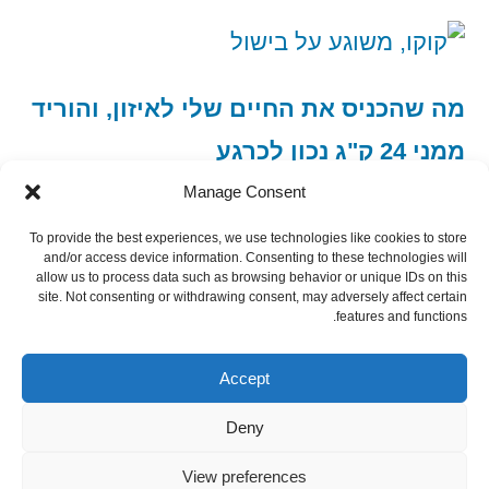
מה שהכניס את החיים שלי לאיזון, והוריד
ממני 24 ק"ג נכון לכרגע
Manage Consent
To provide the best experiences, we use technologies like cookies to store
and/or access device information. Consenting to these technologies will
allow us to process data such as browsing behavior or unique IDs on this
site. Not consenting or withdrawing consent, may adversely affect certain
features and functions.
הצטרף כמנוי רסס
Subscribe via RSS
Accept
Deny
View preferences
פשוט מבשל פשוט
,
פועל על WordPress.
Privacy