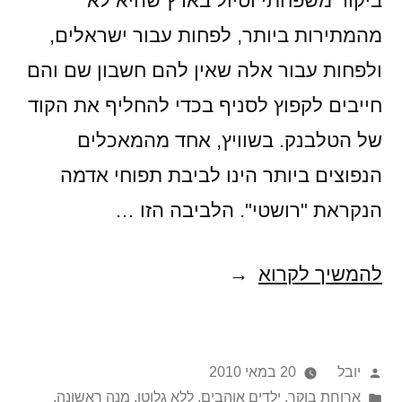
ביקור משפחתי וטיול בארץ שהיא לא
מהמתירות ביותר, לפחות עבור ישראלים,
ולפחות עבור אלה שאין להם חשבון שם והם
חייבים לקפוץ לסניף בכדי להחליף את הקוד
של הטלבנק. בשוויץ, אחד מהמאכלים
הנפוצים ביותר הינו לביבת תפוחי אדמה
הנקראת "רושטי". הלביבה הזו …
לאטקעס,
להמשיך לקרוא
הגרסה
השוויצרית
פורסם
יובל
20 במאי 2010
על
Posted
ארוחת בוקר
,
ילדים אוהבים
,
ללא גלוטן
,
מנה ראשונה
,