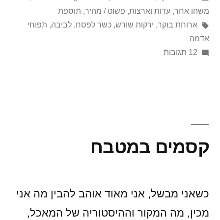
in
ידי
משהו אחר
,
עדות וארצות
,
פשוט / מהיר
,
תוספת
תגיות:
ארוחת בוקר
,
ירקות שורש
,
כשר לפסח
,
לביבה
,
תפוחי
אדמה
על
12 תגובות
לאטקעס,
הגרסה
השוויצרית
קסמים במטבח
כשאני מבשל, אני מאוד אוהב להבין מה אני
מכין, מה המקור וההיסטוריה של המאכל,