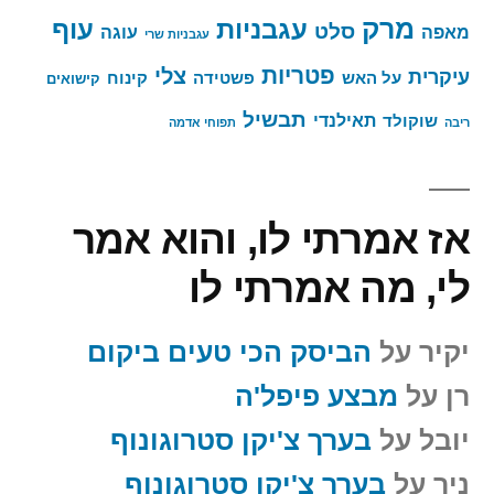
מרק
עגבניות
עוף
סלט
מאפה
עוגה
עגבניות שרי
פטריות
צלי
עיקרית
על האש
פשטידה
קינוח
קישואים
תבשיל
תאילנדי
שוקולד
ריבה
תפוחי אדמה
אז אמרתי לו, והוא אמר
לי, מה אמרתי לו
יקיר
על
הביסק הכי טעים ביקום
רן
על
מבצע פיפל'ה
יובל
על
בערך צ'יקן סטרוגונוף
ניר
על
בערך צ'יקן סטרוגונוף