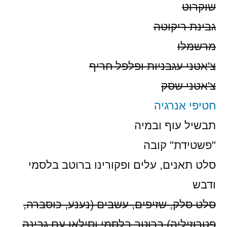
שוקרוט
גבינת ריקוטה
מרשמלו
צ'אטני עגבניות ופלפל חריף
צ'אטני שסק
חטיפי אנרגיה
תבשיל עוף ובמיה
"פשטידת" קובה
סלט תאנים, עלים ופקורינו ברוטב בלסמי
ודבש
סלט סלק, שזיפים, עשבים (נענע, כוסברה,
פטרוזיליה) ברוטב בלסמי וסילאן עם גבינה