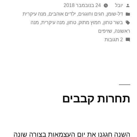
פורסם
יובל
24 בנובמבר 2018
על
Posted
דל-שומן
,
חגים וחוגגים
,
ילדים אוהבים
,
מנה עיקרית
in
ידי
תגיות:
בשר טחון
,
חמוץ מתוק
,
טחון
,
מנה עיקרית
,
מנה
ראשונה
,
שזיפים
על
2 תגובות
שזיפים
ממולאים
לחג
מתן
תודה
תחרות קבבים
השנה חגגנו את יום העצמאות בצורה שונה