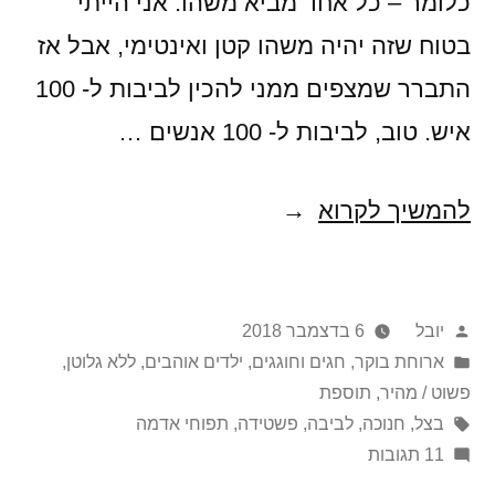
כלומר – כל אחד מביא משהו. אני הייתי
בטוח שזה יהיה משהו קטן ואינטימי, אבל אז
התברר שמצפים ממני להכין לביבות ל- 100
איש. טוב, לביבות ל- 100 אנשים …
שאני
להמשיך לקרוא
אטגן?
פוסט
פורסם
יובל
6 בדצמבר 2018
אנטי-חנוכתי
על
Posted
ארוחת בוקר
,
חגים וחוגגים
,
ילדים אוהבים
,
ללא גלוטן
,
בעליל
in
ידי
פשוט / מהיר
,
תוספת
תגיות:
בצל
,
חנוכה
,
לביבה
,
פשטידה
,
תפוחי אדמה
על
11 תגובות
שאני