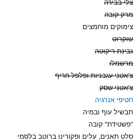
צלי בבירה
מרק קובה
צימוקים מוחמצים
שוקרוט
גבינת ריקוטה
מרשמלו
צ'אטני עגבניות ופלפל חריף
צ'אטני שסק
חטיפי אנרגיה
תבשיל עוף ובמיה
"פשטידת" קובה
סלט תאנים, עלים ופקורינו ברוטב בלסמי