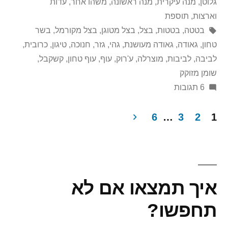
in
ידי
גלוטן
,
מנה עיקרית
,
מנה ראשונה
,
משהו אחר
,
עדות
וארצות
,
תוספת
תגיות:
בטטה
,
בטטות
,
בצל
,
בצל מטוגן
,
בצל מקורמל
,
בשר
טחון
,
גאודה
,
גאודה מעושנת
,
גהי
,
גזר
,
חנוכה
,
טיגון
,
כרובית
,
לביבה
,
לביבות
,
מוצרלה
,
ע'רוק
,
עוף
,
עוף טחון
,
קשקבל
,
שומן מזוקק
על
6 תגובות
מלא
לביבות
6
…
3
2
1
של
Post
לביבה!!!
paginatio
איך תמצאו אם לא
תחפשו?