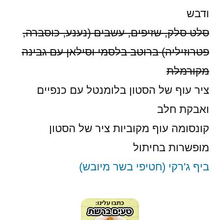
ודבש
סלט סלק, שזיפים, עשבים (נענע, כוסברה,
פטרוזיליה) ברוטב בלסמי וסילאן עם גבינה
מקורמלת
ציר עוף של הסטון בלומנטל עם כנפיים
ואבקת חלב
קונסומה עוף מקוביות ציר של הסטון
מופשרות בחיתול
ביף ג'רקי (חטיפי בשר מיובש)