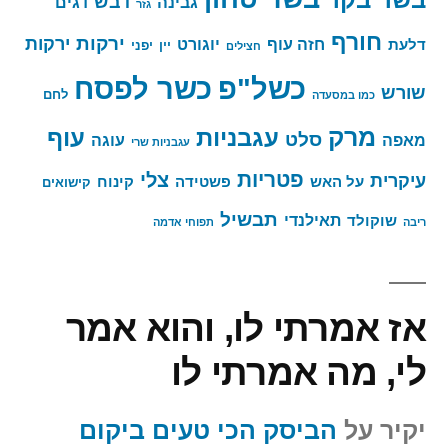
דבש
גבינה
דגים
גזר
חורף
ירקות
ירקות
חזה עוף
יוגורט
דלעת
יין
יפני
חצילים
כשר לפסח
כשל"פ
שורש
לחם
כמו במסעדה
מרק
עגבניות
עוף
סלט
מאפה
עוגה
עגבניות שרי
פטריות
צלי
עיקרית
על האש
פשטידה
קינוח
קישואים
תבשיל
תאילנדי
שוקולד
ריבה
תפוחי אדמה
אז אמרתי לו, והוא אמר
לי, מה אמרתי לו
יקיר
על
הביסק הכי טעים ביקום