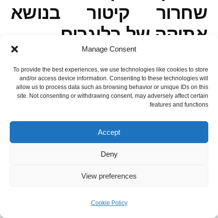
שחרור קיטור בנושא
אתיקה של בלוגרים
Manage Consent
התזמון של כתיבת הפוסט הזה לא יכול היה
To provide the best experiences, we use technologies like cookies to store
and/or access device information. Consenting to these technologies will
להיות מושלם יותר – בקבוצת פייסבוק שאני
allow us to process data such as browsing behavior or unique IDs on this
site. Not consenting or withdrawing consent, may adversely affect certain
features and functions.
מנוי בה, עבור בלוגרי בישול ואפייה בלבד,
התקיימו מספר דיונים רותחים על אתיקה של
Accept
בלוגרים, כתיבת פוסטים על מוצרים
Deny
שמקבלים במתנה, אמינות, ארוחות בחינם,
View preferences
ועוד. עקב הכבוד שאני רוכש לחלק
מהבלוגרים ולמי שמנהל את קבוצת
Cookie Policy