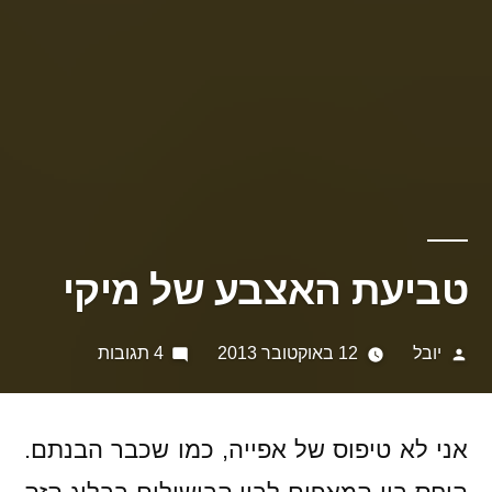
טביעת האצבע של מיקי
פורסם
על
יובל
12 באוקטובר 2013
4 תגובות
על
טביעת
ידי
האצבע
של
אני לא טיפוס של אפייה, כמו שכבר הבנתם.
מיקי