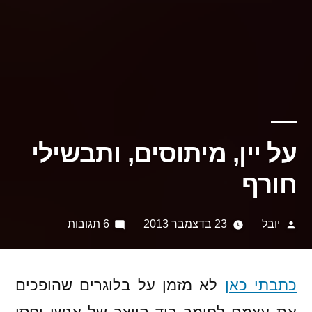
על יין, מיתוסים, ותבשילי
חורף
פורסם
על
יובל
23 בדצמבר 2013
6 תגובות
על
על
ידי
יין,
מיתוסים,
כתבתי כאן
לא מזמן על בלוגרים שהופכים
ותבשילי