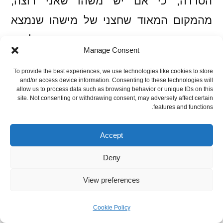
הסדרה, כי אם יש משהו שאני רוצה,
מהמקום המאוד שחצני של מישהו שנמצא
כאן כבר 5 שנים וראה כבר כמעט הכל, זה
Manage Consent
להדליק מחשבה, ודיון, ולקבל גם ביקורת,
To provide the best experiences, we use technologies like cookies to store
ואני חייב להגיד לכם שהתשובה שלי לשאלה
and/or access device information. Consenting to these technologies will
allow us to process data such as browsing behavior or unique IDs on this
הזו היא מאוד ברורה, ומאוד פשוטה, ומאוד
site. Not consenting or withdrawing consent, may adversely affect certain
features and functions.
הולכת עם הדרך שבה אני הולך אתכם,
הקוראים שלי. ובכל זאת, אני אשאיר את זה
Accept
לסוף הסדרה (שלושה פוסטים, נשבע לכם
Deny
שיש למה לחכות).
View preferences
Cookie Policy
ומעניין לעניין באותו עניין – כמו שאולי כבר