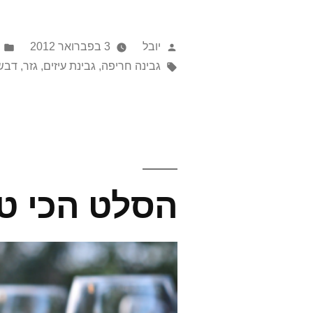
אלוהי
(בסגנון
פורסם
יובל
3 בפברואר 2012
אדוני)
על
תגיות:
גבינה חריפה
,
גבינת עיזים
,
גזר
,
דבש
ידי
הסלט הכי טו