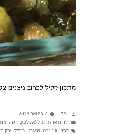
מתכון קליל לכרוב ניצנים צלו
פורסם
יובל
7 בינואר 2019
על
Posted
ילדים אוהבים
,
ללא גלוטן
,
משהו אח
in
ידי
תגיות:
דבש
,
וויניגרט
,
ויניגרט
,
חרדל
,
ירקות
,