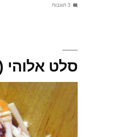
על
3 תגובות
ניצנים
בהסוואה
או
שיעור
ביחסי
ציבור
סלט אלוהי (ב
לירקות