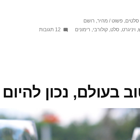
Posted
סלטים
,
פשוט / מהיר
,
רושם
in
על
,
ויניגרט
,
סלט
,
קולורבי
,
רימונים
12 תגובות
סלט
אלוהי
(בסגנון
אדוני)
ב בעולם, נכון להיום