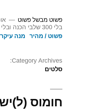
ילוג
תוכן
פשוט מבשל פשוט
אוכ
בלי 300 שלבי הכנה ובלי פלצנות. אה כן, וגם על הסיפור מאחורי וליד האוכל.
פשוט / מהיר
מנה עיקרי
Category Archives:
סלטים
חומוס (ל)יש