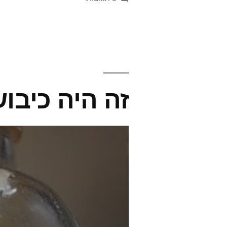
ניצנים
בהסוואה
או
שיעור
ביחסי
ציבור
זה היה כיבו
לירקות