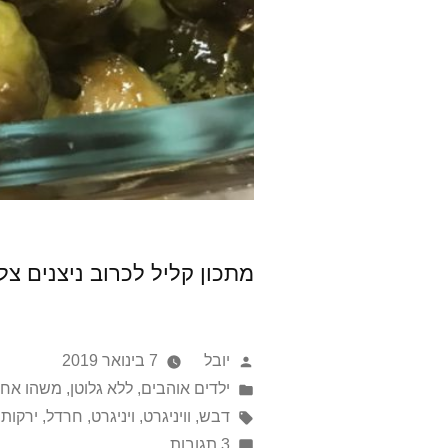
מתכון קליל לכרוב ניצנים צלו
פורסם
יובל
7 בינואר 2019
על
Posted
ילדים אוהבים
,
ללא גלוטן
,
משהו אח
in
ידי
תגיות:
דבש
,
וויניגרט
,
ויניגרט
,
חרדל
,
ירקות
,
על
3 תגובות