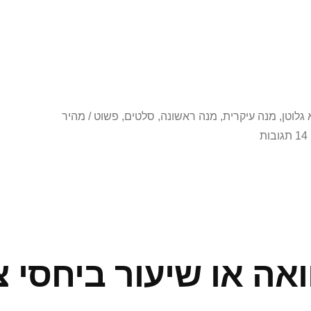
 גלוטן
,
מנה עיקרית
,
מנה ראשונה
,
סלטים
,
פשוט / מהיר
על
14 תגובות
חומוס
(ל)ישראלי(ם
שמתגעגעים)
אה או שיעור ביחסי צ