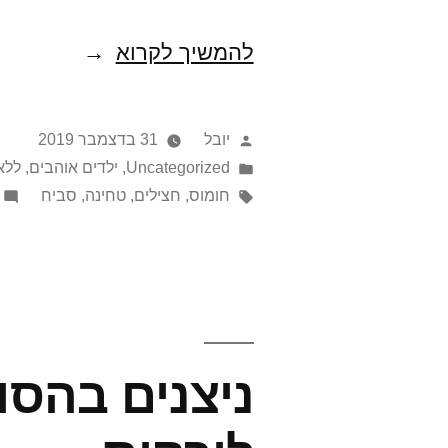
חומוס
להמשיך לקרוא
(ל)ישראלי(ם
שמתגעגעים)
פורסם
יובל
31 בדצמבר 2019
על
Posted
Uncategorized
,
ילדים אוהבים
,
ללא
in
ידי
תגיות:
חומוס
,
חצילים
,
טחינה
,
סביח
ניצנים בהסוו