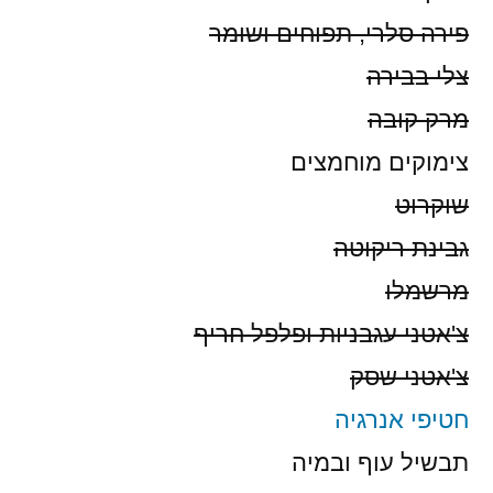
פירה סלרי, תפוחים ושומר
צלי בבירה
מרק קובה
צימוקים מוחמצים
שוקרוט
גבינת ריקוטה
מרשמלו
צ'אטני עגבניות ופלפל חריף
צ'אטני שסק
חטיפי אנרגיה
תבשיל עוף ובמיה