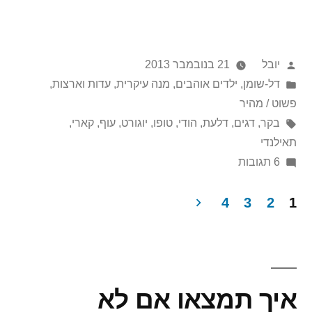
במחיר
אחד
פורסם
יובל
21 בנובמבר 2013
–
על
Posted
דל-שומן
,
ילדים אוהבים
,
מנה עיקרית
,
עדות וארצות
,
קארי
in
ידי
פשוט / מהיר
אינדו-תאילנדי
תגיות:
בקר
,
דגים
,
דלעת
,
הודי
,
טופו
,
יוגורט
,
עוף
,
קארי
,
תאילנדי
על
6 תגובות
שניים
במחיר
4
3
2
1
אחד
Post
–
paginatio
קארי
אינדו-תאילנדי
איך תמצאו אם לא