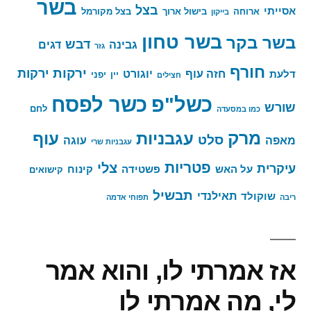
בשר
בצל
אסייתי
ארוחה
בישול ארוך
בצל מקורמל
בייקון
בשר טחון
בשר בקר
דבש
גבינה
דגים
גזר
חורף
ירקות
ירקות
חזה עוף
יוגורט
דלעת
יין
יפני
חצילים
כשר לפסח
כשל"פ
שורש
לחם
כמו במסעדה
מרק
עגבניות
עוף
סלט
מאפה
עוגה
עגבניות שרי
פטריות
צלי
עיקרית
על האש
פשטידה
קינוח
קישואים
תבשיל
תאילנדי
שוקולד
ריבה
תפוחי אדמה
אז אמרתי לו, והוא אמר
לי, מה אמרתי לו