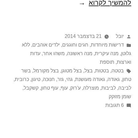
מלא
להמשיך לקרוא
לביבות
של
פורסם
יובל
21 בדצמבר 2014
לביבה!!!
על
Posted
דרישות מיוחדות
,
חגים וחוגגים
,
ילדים אוהבים
,
ללא
in
ידי
גלוטן
,
מנה עיקרית
,
מנה ראשונה
,
משהו אחר
,
עדות
וארצות
,
תוספת
תגיות:
בטטה
,
בטטות
,
בצל
,
בצל מטוגן
,
בצל מקורמל
,
בשר
טחון
,
גאודה
,
גאודה מעושנת
,
גהי
,
גזר
,
חנוכה
,
טיגון
,
כרובית
,
לביבה
,
לביבות
,
מוצרלה
,
ע'רוק
,
עוף
,
עוף טחון
,
קשקבל
,
שומן מזוקק
על
6 תגובות
מלא
לביבות
של