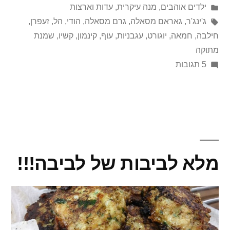
על
Posted
ילדים אוהבים
,
מנה עיקרית
,
עדות וארצות
in
ידי
תגיות:
ג'ינג'ר
,
גאראם מסאלה
,
גרם מסאלה
,
הודי
,
הל
,
זעפרן
,
חילבה
,
חמאה
,
יוגורט
,
עגבניות
,
עוף
,
קינמון
,
קשיו
,
שמנת
מתוקה
על
5 תגובות
רך
כמו
חמאה
מלא לביבות של לביבה!!!