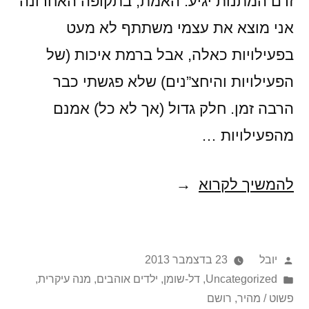
זרם המתנות יגיע. האמת, בתקופה האחרונה
אני מוצא את עצמי משתתף לא מעט
בפעילויות כאלה, אבל ברמת איכות (של
הפעילויות והיחצ”נים) שלא פגשתי כבר
הרבה זמן. חלק גדול (אך לא כל) אמנם
מהפעילויות …
על
להמשיך לקרוא
יין,
מיתוסים,
פורסם
יובל
23 בדצמבר 2013
ותבשילי
על
Posted
Uncategorized
,
דל-שומן
,
ילדים אוהבים
,
מנה עיקרית
,
חורף
in
ידי
פשוט / מהיר
,
רושם