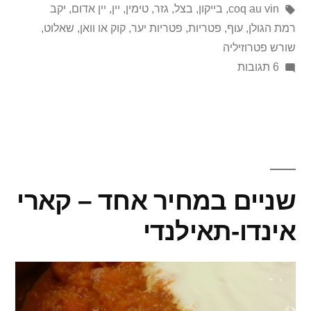
תגיות:
coq au vin
,
בייקון
,
בצל
,
גזר
,
טימין
,
יין
,
יין אדום
,
יקב
רמת הגולן
,
עוף
,
פטריות
,
פטריות יער
,
קוק או וואן
,
שאלוט
,
שורש פטרוזיליה
על
6 תגובות
על
יין,
מיתוסים,
ותבשילי
חורף
שניים במחיר אחד – קארי
אינדו-תאילנדי