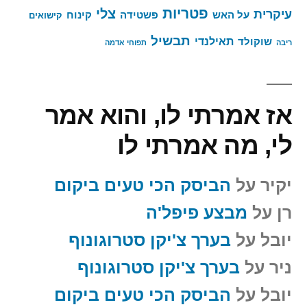
פטריות
צלי
עיקרית
על האש
פשטידה
קינוח
קישואים
תבשיל
תאילנדי
שוקולד
ריבה
תפוחי אדמה
אז אמרתי לו, והוא אמר
לי, מה אמרתי לו
יקיר
על
הביסק הכי טעים ביקום
רן
על
מבצע פיפל'ה
יובל
על
בערך צ'יקן סטרוגונוף
ניר
על
בערך צ'יקן סטרוגונוף
יובל
על
הביסק הכי טעים ביקום