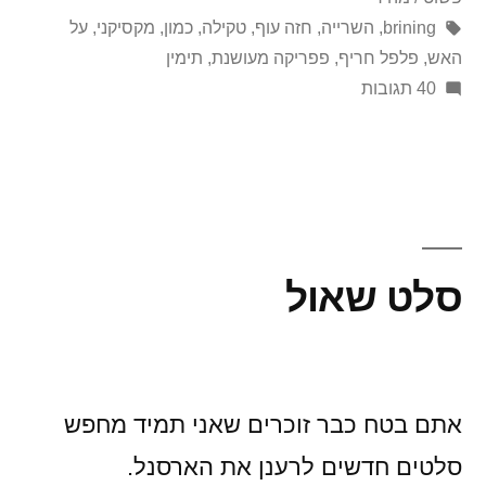
או
תגיות:
brining
,
השרייה
,
חזה עוף
,
טקילה
,
כמון
,
מקסיקני
,
על
האש
,
פלפל חריף
,
פפריקה מעושנת
,
תימין
השתלה?
על
40 תגובות
סליחה,
החזה
הלח
שלך-זה
טבעי
או
סלט שאול
השתלה?
אתם בטח כבר זוכרים שאני תמיד מחפש
סלטים חדשים לרענן את הארסנל.