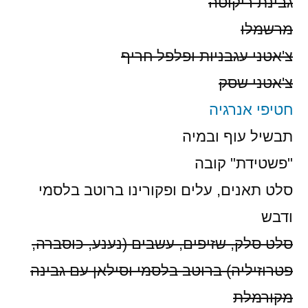
גבינת ריקוטה
מרשמלו
צ'אטני עגבניות ופלפל חריף
צ'אטני שסק
חטיפי אנרגיה
תבשיל עוף ובמיה
"פשטידת" קובה
סלט תאנים, עלים ופקורינו ברוטב בלסמי
ודבש
סלט סלק, שזיפים, עשבים (נענע, כוסברה,
פטרוזיליה) ברוטב בלסמי וסילאן עם גבינה
מקורמלת