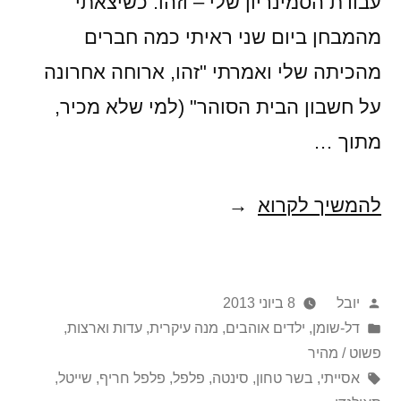
עבודת הסמינריון שלי – וזהו. כשיצאתי
מהמבחן ביום שני ראיתי כמה חברים
מהכיתה שלי ואמרתי "זהו, ארוחה אחרונה
על חשבון הבית הסוהר" (למי שלא מכיר,
מתוך …
געגועים
להמשיך לקרוא
מפוברקים
לתאילנד,
פורסם
יובל
8 ביוני 2013
פרק
על
Posted
דל-שומן
,
ילדים אוהבים
,
מנה עיקרית
,
עדות וארצות
,
א'
in
ידי
פשוט / מהיר
תגיות:
אסייתי
,
בשר טחון
,
סינטה
,
פלפל
,
פלפל חריף
,
שייטל
,