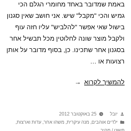
באמת שמדובר באחד מחומרי הגלם הכי
גמיש והכי "מקבל" שיש. אני חושב שאין סגנון
בישול שאי אפשר "להלביש" עליו חזה עוף
ולקבל מוצר שונה לחלוטין מכל תבשיל אחר
בסגנון אחר שתכינו. כן, בסוף מדובר על אותן
רצועות או …
סליחה,
להמשיך לקרוא
החזה
הלח
פורסם
יובל
25 באוקטובר 2012
שלך-זה
על
Posted
ילדים אוהבים
,
מנה עיקרית
,
משהו אחר
,
עדות וארצות
,
טבעי
in
ידי
פשוט / מהיר