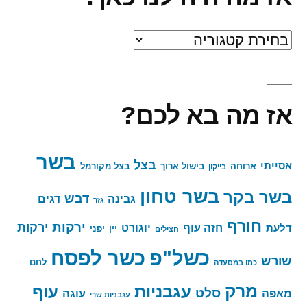
אז
מה
היה
אז מה בא לכם?
לנו
כאן?
בשר
בצל
אסייתי
ארוחה
בישול ארוך
בצל מקורמל
בייקון
בשר טחון
בשר בקר
דבש
גבינה
דגים
גזר
חורף
ירקות
ירקות
חזה עוף
יוגורט
דלעת
יין
יפני
חצילים
כשר לפסח
כשל"פ
שורש
לחם
כמו במסעדה
מרק
עגבניות
עוף
סלט
מאפה
עוגה
עגבניות שרי